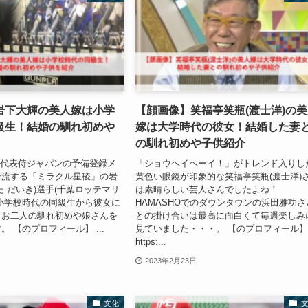
岩下大輝の美人嫁は小学
【顔画像】笑福亭笑瓶(渡士洋)の
級生！結婚の馴れ初めや
嫁は大学時代の彼女！結婚した妻
の馴れ初めや子供紹介
本代表侍ジャパンの予備登録メ
「ショウヘイヘーイ！」がトレンド入りし
合流する「ミラクル星稜」の岩
黄色い眼鏡が印象的な笑福亭笑瓶(渡士洋)
た だいき)選手(千葉ロッテマリ
は素晴らしい芸人さんでしたよね！
小学校時代の同級生から彼女に
HAMASHOでのダウンタウンの浜田雅功さ
。お二人の馴れ初めや娘さんを
との掛け合いは最高に面白くて毎週楽しみ
 【のプロフィール】 ...
見ていました・・・。 【のプロフィール
https:...
2023年2月23日
文化