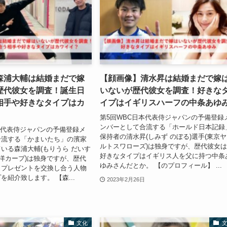
森浦大輔は結婚まだで嫁
【顔画像】清水昇は結婚まだで嫁
歴代彼女を調査！誕生日
いないが歴代彼女を調査！好きな
相手や好きなタイプはカ
イプはイギリスハーフの中条あゆ
第5回WBC日本代表侍ジャパンの予備登録
ンバーとして合流する「ホールド日本記録
本代表侍ジャパンの予備登録メ
保持者の清水昇(しみず のぼる)選手(東京
合流する「かまいたち」の濱家
ルトスワローズ)は独身ですが、歴代彼女
いる森浦大輔(もりうら だいす
好きなタイプはイギリス人を父に持つ中条
東洋カープ)は独身ですが、歴代
ゆみさんだとか。 【のプロフィール】 ...
日プレゼントを交換し合う人物
を紹介致します。 【森...
2023年2月26日
文化