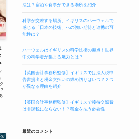
法は？宿泊や食事ができる場所を紹介
科学が交差する場所、イギリスのハーウェルで
感じる「日本の技術」への強い期待と連携の可
能性は？
は
ハーウェルはイギリスの科学技術の拠点！世界
タ
中の科学者が集まる魅力とは？
み
メ
【英国会計事務所監修】イギリスでは法人税申
」
告書提出と税金支払いの締め切りはいつ？２つ
ヤク
が異なる理由を紹介
は？
あ
【英国会計事務所監修】イギリスで接待交際費
は非課税にならない！？税金を払う必要性
最近のコメント
文化