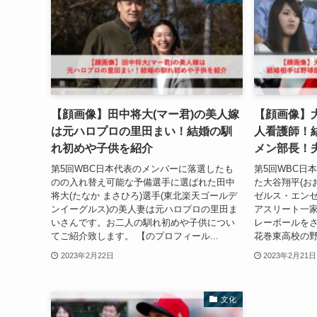
【顔画像】田中将大(マー君)の美人嫁
【顔画像】
は元ハロプロの里田まい！結婚の馴
人看護師！
れ初めや子供を紹介
メン部長！
第5回WBC日本代表のメンバーに落選したも
第5回WBC日
のの入れ替え可能な予備選手に選ばれた田中
た大谷翔平(お
将大(たなか まさひろ)選手(東北楽天ゴールデ
ゼルス・エンゼ
ンイーグルス)の美人妻は元ハロプロの里田ま
アスリート一
いさんです。お二人の馴れ初めや子供につい
レーボールを
てご紹介致します。 【のプロフィール...
花巻東高校の野
2023年2月22日
2023年2月21日
文化