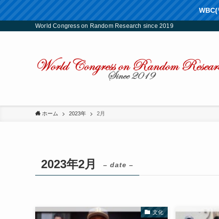
WBC
World Congress on Random Research since 2019
ホーム
2023年
2月
2023年2月
– date –
文化