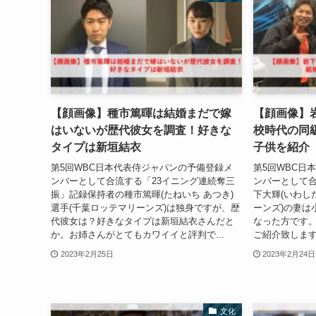
【顔画像】種市篤暉は結婚まだで嫁
【顔画像】
はいないが歴代彼女を調査！好きな
校時代の同
タイプは新垣結衣
子供を紹介
第5回WBC日本代表侍ジャパンの予備登録メ
第5回WBC日
ンバーとして合流する「23イニング連続奪三
ンバーとして
振」記録保持者の種市篤暉(たねいち あつき)
下大輝(いわし
選手(千葉ロッテマリーンズ)は独身ですが、歴
ーンズ)の妻は
代彼女は？好きなタイプは新垣結衣さんだと
なった方です
か。お姉さんがとてもカワイイと評判で...
ご紹介致します。
2023年2月25日
2023年2月24日
文化