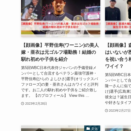
【顔画像】平野佳寿(ワーニン)の美人
【顔画像】
嫁・亜衣は元ゴルフ場勤務！結婚の
はいないが
馴れ初めや子供を紹介
を祝い合う
ワイイ？
第5回WBC日本代表侍ジャパンの予備登録メ
ンバーとして合流するベテラン最強守護神・
第5回WBC日
平野佳寿(ひらの よしひさ)選手(オリックスバ
ンバーとして
ファローズ)の妻・亜衣さんはカワイイと評判
隆一さんに似て
です。お二人の馴れ初めや子供をご紹介致し
け)選手(広島
ます。 【のプロフィール】 View this ...
彼女は？誕生
や好きなタイプ
2023年2月28日
2023年2月27日
文化