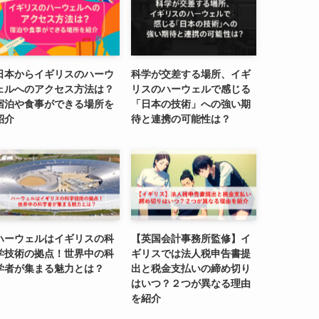
日本からイギリスのハーウ
科学が交差する場所、イギ
ェルへのアクセス方法は？
リスのハーウェルで感じる
宿泊や食事ができる場所を
「日本の技術」への強い期
紹介
待と連携の可能性は？
ハーウェルはイギリスの科
【英国会計事務所監修】イ
学技術の拠点！世界中の科
ギリスでは法人税申告書提
学者が集まる魅力とは？
出と税金支払いの締め切り
はいつ？２つが異なる理由
を紹介