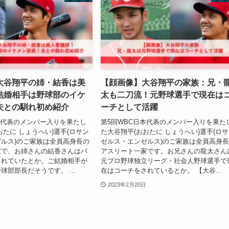
大谷翔平の姉・結香は美
【顔画像】大谷翔平の家族：兄・
結婚相手は野球部のイケ
太も二刀流！元野球選手で現在は
夫との馴れ初め紹介
ーチとして活躍
本代表のメンバー入りを果たし
第5回WBC日本代表のメンバー入りを果た
おたに しょうへい)選手(ロサン
た大谷翔平(おおたに しょうへい)選手(ロ
ルス)のご家族は全員高身長の
ゼルス・エンゼルス)のご家族は全員高身
家で、お姉さんの結香さんはバ
アスリート一家です。お兄さんの龍太さん
されていたとか。ご結婚相手が
元プロ野球独立リーグ・社会人野球選手で
球部部長だそうです。 ...
在はコーチをされているとか。 【大谷...
2023年2月20日