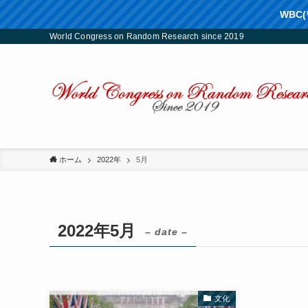
WBC
World Congress on Random Research since 2019
ホーム
2022年
5月
2022年5月
– date –
文化