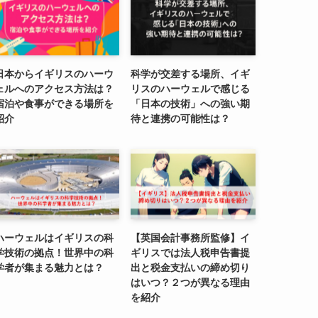
日本からイギリスのハーウ
科学が交差する場所、イギ
ェルへのアクセス方法は？
リスのハーウェルで感じる
宿泊や食事ができる場所を
「日本の技術」への強い期
紹介
待と連携の可能性は？
ハーウェルはイギリスの科
【英国会計事務所監修】イ
学技術の拠点！世界中の科
ギリスでは法人税申告書提
学者が集まる魅力とは？
出と税金支払いの締め切り
はいつ？２つが異なる理由
を紹介