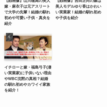
【顔画像】山川穂高の美人
【顔画像】吉田正尚の嫁は
嫁・麻衣子は元アスリート
美人モデルゆり香はかわい
で大学の先輩！結婚の馴れ
い実業家！結婚の馴れ初め
初めや可愛い子供・真央を
や子供を紹介
紹介
イチローと嫁・福島弓子(凄
い実業家)に子供いない理由
やWBC沈黙の真相？結婚
の馴れ初めやカワイイ家族
を紹介！