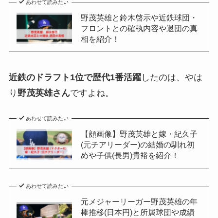
あわせて読みたい
野茂英雄と鈴木啓示や近鉄球団・
フロントとの確執内容や退団の真
相を紹介！
近鉄のドラフト1位で歴代1番活躍
したのは、やは
り
野茂英雄さん
ですよね。
あわせて読みたい
【顔画像】野茂英雄と嫁・紀久子
(元チアリーダー)の結婚の馴れ初
めや子供(長男)貴裕を紹介！
あわせて読みたい
元メジャーリーガー野茂英雄の年
棒推移(日本円)と所属球団や成績