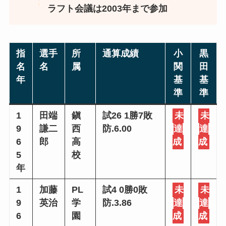
ラフト会議は2003年まで参加
指
選手
所
通算成績
小
黒
名
名
属
関
田
年
基
基
準
準
1
田端
鎭
試26 1勝7敗
未
未
9
謙二
西
防.6.00
達
達
6
郎
高
成
成
5
校
年
1
加藤
PL
試4 0勝0敗
未
未
9
英治
学
防.3.86
達
達
6
園
成
成