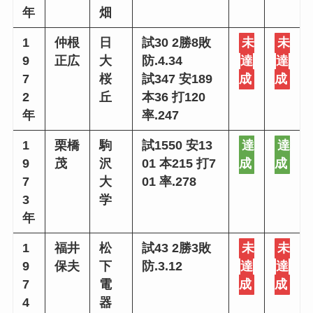
年
畑
1
仲根
日
試30 2勝8敗
未
未
9
正広
大
防.4.34
達
達
7
桜
試347 安189
成
成
2
丘
本36 打120
年
率.247
1
栗橋
駒
試1550 安13
達
達
9
茂
沢
01 本215 打7
成
成
7
大
01 率.278
3
学
年
1
福井
松
試43 2勝3敗
未
未
9
保夫
下
防.3.12
達
達
7
電
成
成
4
器