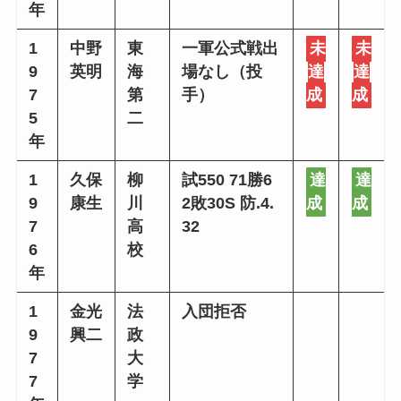
年
1
中野
東
一軍公式戦出
未
未
9
英明
海
場なし（投
達
達
7
第
手）
成
成
5
二
年
1
久保
柳
試550 71勝6
達
達
9
康生
川
2敗30S 防.4.
成
成
7
高
32
6
校
年
1
金光
法
入団拒否
9
興二
政
7
大
7
学