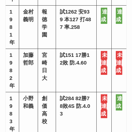
1
金村
報
試1262 安93
達
達
9
義明
徳
9 本127 打48
成
成
8
学
7 率.258
1
園
年
1
加藤
宮
試151 17勝1
未
未
9
哲郎
崎
2敗 防.4.60
達
達
8
日
成
成
2
大
年
1
小野
創
試284 82勝7
未
達
9
和義
価
8敗4S 防.4.0
達
成
8
高
3
成
3
校
年