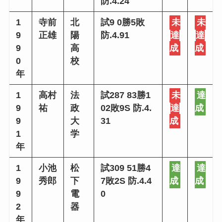
防.4.24
1
寺前
北
試9 0勝5敗
未
未
9
正雄
陽
防.4.91
達
達
9
高
成
成
0
校
年
1
高村
法
試287 83勝1
未
達
9
祐
政
02敗9S 防.4.
達
成
9
大
31
成
1
学
年
1
小池
松
試309 51勝4
達
達
9
秀郎
下
7敗2S 防.4.4
成
成
9
電
0
2
器
年