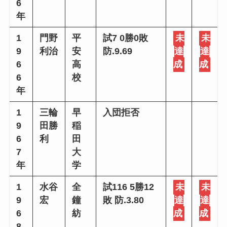
6
年
1
門野
平
試7 0勝0敗
未
未
9
利治
安
防.9.69
達
達
6
高
成
成
6
校
年
1
三輪
早
入団拒否
9
田勝
稲
6
利
田
7
大
年
学
1
水谷
全
試116 5勝12
未
未
9
宏
鐘
敗 防.3.80
達
達
6
紡
成
成
8