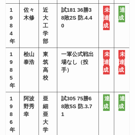
1
佐々
近
試181 36勝3
未
達
9
木修
大
8敗2S 防.4.4
達
成
8
工
0
成
4
学
年
部
1
桧山
東
一軍公式戦出
未
未
9
泰浩
筑
場なし（投
達
達
8
高
手）
成
成
5
校
年
1
阿波
亜
試305 75勝6
達
達
9
野秀
細
8敗5S 防.3.7
成
成
8
幸
亜
1
6
大
年
学