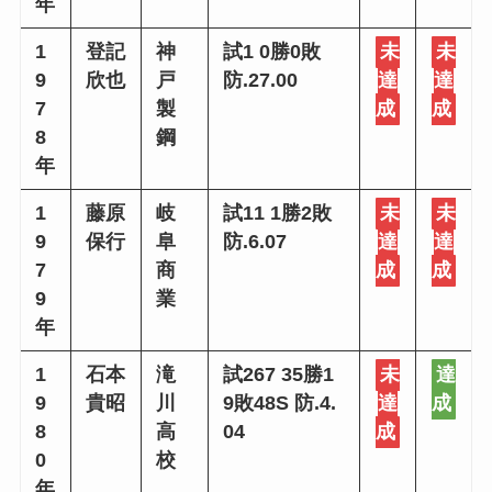
年
1
登記
神
試1 0勝0敗
未
未
9
欣也
戸
防.27.00
達
達
7
製
成
成
8
鋼
年
1
藤原
岐
試11 1勝2敗
未
未
9
保行
阜
防.6.07
達
達
7
商
成
成
9
業
年
1
石本
滝
試267 35勝1
未
達
9
貴昭
川
9敗48S 防.4.
達
成
8
高
04
成
0
校
年