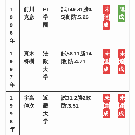
1
前川
PL
試149 31勝4
未
達
9
克彦
学
5敗 防.5.26
達
成
9
園
成
6
年
1
真木
法
試58 11勝14
未
未
9
将樹
政
敗 防.4.71
達
達
9
大
成
成
7
学
年
1
宇高
近
試31 2勝2敗
未
未
9
伸次
畿
防.3.51
達
達
9
大
成
成
8
学
年