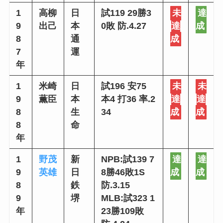
1
高柳
日
試119 29勝3
未
達
9
出己
本
0敗 防.4.27
達
成
8
通
成
7
運
年
1
米崎
日
試196 安75
未
未
9
薫臣
本
本4 打36 率.2
達
達
8
生
34
成
成
8
命
年
1
野茂
新
NPB:試139 7
達
達
9
英雄
日
8勝46敗1S
成
成
8
鉄
防.3.15
9
堺
MLB:試323 1
年
23勝109敗