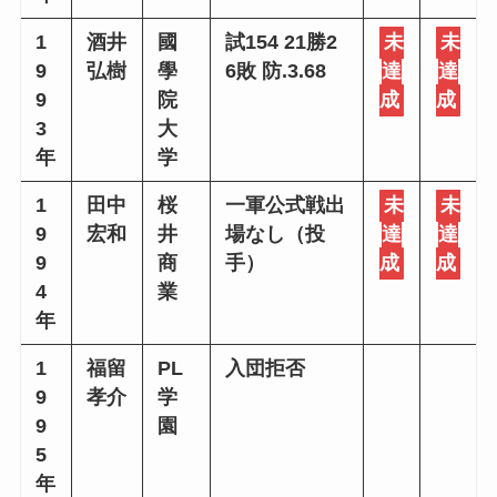
1
酒井
國
試154 21勝2
未
未
9
弘樹
學
6敗 防.3.68
達
達
9
院
成
成
3
大
年
学
1
田中
桜
一軍公式戦出
未
未
9
宏和
井
場なし（投
達
達
9
商
手）
成
成
4
業
年
1
福留
PL
入団拒否
9
孝介
学
9
園
5
年