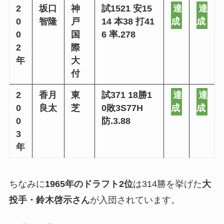
2
坂口
神
試1521 安15
達
達
0
智隆
戸
14 本38 打41
成
成
0
国
6 率.278
2
際
年
大
付
2
香月
東
試371 18勝1
達
達
0
良太
芝
0敗3S77H
成
成
0
防.3.88
3
年
ちなみに
1965年のドラフト2位
は314勝を挙げた
大
投手・鈴木啓示さん
が入団されています。