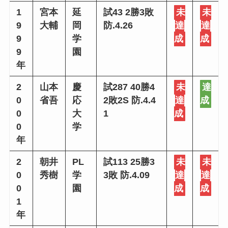
1
宮本
延
試43 2勝3敗
未
未
9
大輔
岡
防.4.26
達
達
9
学
成
成
9
園
年
2
山本
慶
試287 40勝4
未
達
0
省吾
応
2敗2S 防.4.4
達
成
0
大
1
成
0
学
年
2
朝井
PL
試113 25勝3
未
未
0
秀樹
学
3敗 防.4.09
達
達
0
園
成
成
1
年