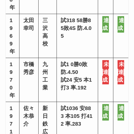
年
1
太田
三
試318 58勝8
達
達
9
幸司
沢
5敗4S 防.4.0
成
成
6
高
5
9
校
年
1
市橋
九
試1 0勝0敗
未
未
9
秀彦
州
防.4.50
達
達
7
工
試24 安5 本1
成
成
0
業
打3 率.192
年
1
佐々
新
試1036 安88
達
達
9
木恭
日
3 本105 打41
成
成
7
介
鉄
2 率.283
1
広