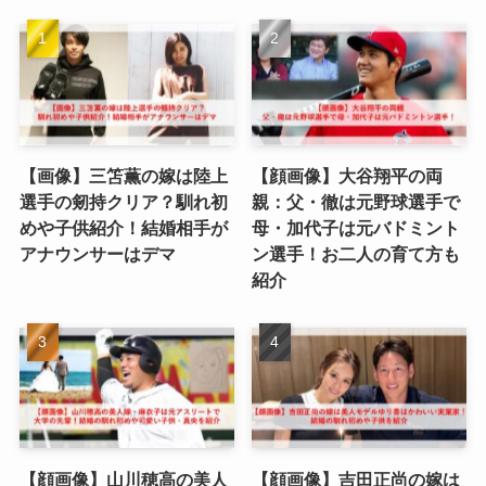
【画像】三笘薫の嫁は陸上
【顔画像】大谷翔平の両
選手の剱持クリア？馴れ初
親：父・徹は元野球選手で
めや子供紹介！結婚相手が
母・加代子は元バドミント
アナウンサーはデマ
ン選手！お二人の育て方も
紹介
【顔画像】山川穂高の美人
【顔画像】吉田正尚の嫁は