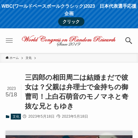
WBC(ワールドベースボールクラシック)2023 日本代表選手応援
企画
クリック
ホーム
文化
三四郎の相田周二は結婚まだで彼
女は？父親は弁理士で金持ちの御
2023
5/18
曹司！上白石萌音のモノマネと奇
抜な兄ともゆき
2023年5月18日
2023年5月18日
文化