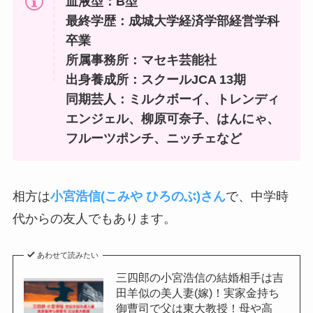
血液型：B型
最終学歴：成城大学経済学部経営学科
卒業
所属事務所：マセキ芸能社
出身養成所：スクールJCA 13期
同期芸人：ミルクボーイ、トレンディ
エンジェル、柳原可奈子、はんにゃ、
フルーツポンチ、ニッチェなど
相方は
小宮浩信(こみや ひろのぶ)
さん
で、中学時
代からの友人でもあります。
あわせて読みたい
三四郎の小宮浩信の結婚相手は吉
田羊似の美人妻(嫁)！実家金持ち
御曹司で父は東大教授！母や高