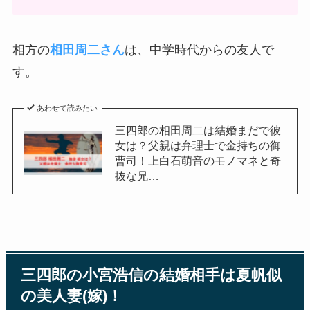
相方の
相田周二
さん
は、中学時代からの友人で
す。
あわせて読みたい
三四郎の相田周二は結婚まだで彼
女は？父親は弁理士で金持ちの御
曹司！上白石萌音のモノマネと奇
抜な兄…
三四郎の小宮浩信の結婚相手は夏帆似
の美人妻(嫁)！