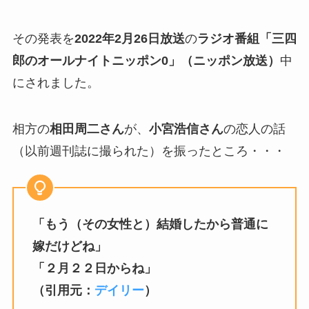
その発表を
2022年2月26日放送
の
ラジオ番組「三四
郎のオールナイトニッポン0」（ニッポン放送）
中
にされました。
相方の
相田周二さん
が、
小宮浩信さん
の恋人の話
（以前週刊誌に撮られた）を振ったところ・・・
「もう（その女性と）結婚したから普通に
嫁だけどね」
「２月２２日からね」
（引用元：
デイリー
）