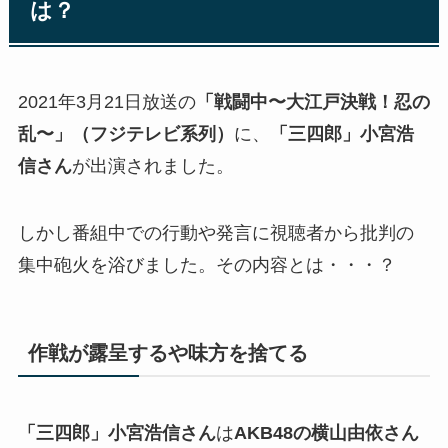
は？
2021年3月21日放送の
「戦闘中〜大江戸決戦！忍の
乱〜」（フジテレビ系列）
に、
「三四郎」小宮浩
信さん
が出演されました。
しかし番組中での行動や発言に視聴者から批判の
集中砲火を浴びました。その内容とは・・・？
作戦が露呈するや味方を捨てる
「三四郎」小宮浩信さん
は
AKB48の横山由依さん