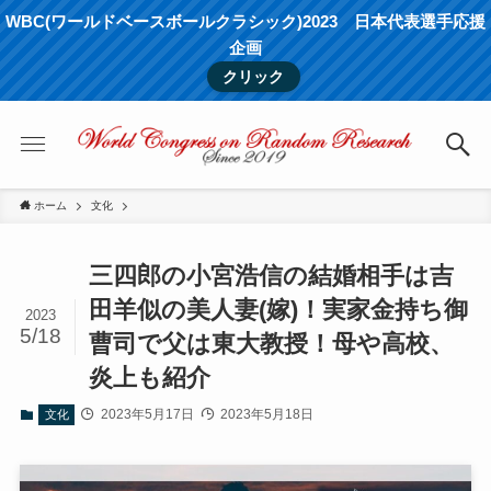
WBC(ワールドベースボールクラシック)2023 日本代表選手応援
企画
クリック
ホーム
文化
三四郎の小宮浩信の結婚相手は吉
田羊似の美人妻(嫁)！実家金持ち御
2023
5/18
曹司で父は東大教授！母や高校、
炎上も紹介
2023年5月17日
2023年5月18日
文化