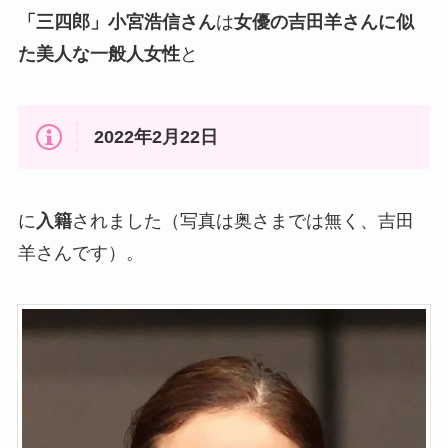
「三四郎」小宮浩信さん
は
女優の吉田羊さんに似
た美人な一般人女性
と
2022年2月22日
に
入籍
されました（写真は奥さまでは無く、吉田
羊さんです）。