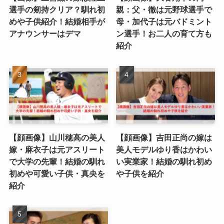
選手の剱持クリア？馴れ初
親：父・徹は元野球選手で
めや子供紹介！結婚相手が
母・加代子は元バドミント
アナウンサーはデマ
ン選手！お二人の育て方も
紹介
【顔画像】山川穂高の美人
【顔画像】吉田正尚の嫁は
嫁・麻衣子は元アスリート
美人モデルゆり香はかわい
で大学の先輩！結婚の馴れ
い実業家！結婚の馴れ初め
初めや可愛い子供・真央を
や子供を紹介
紹介