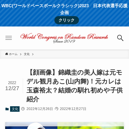
WBC(ワールドベースボールクラシック)2023 日本代表選手応援
企画
クリック
ホーム
文化
【顔画像】錦織圭の美人嫁は元モ
デル観月あこ(山内舞)！元カレは
2022
12/27
玉森裕太？結婚の馴れ初めや子供
紹介
2022年12月26日
2022年12月27日
文化