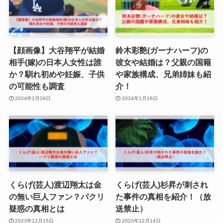
【顔画像】大谷翔平が結婚
鈴木彩艶(ガーナハーフ)の
相手(嫁)の日本人女性は誰
彼女や結婚は？父親の国籍
か？馴れ初めや妊娠、子供
や家族構成、兄弟姉妹も紹
の可能性も調査
介！
2024年2月29日
2024年1月26日
くらげ(芸人)渡辺翔太は金
くらげ(芸人)杉昇が刺され
の無い巨人ファン？パクリ
た事件の真相を紹介！（放
疑惑の真相とは
送禁止）
2023年12月15日
2023年12月14日