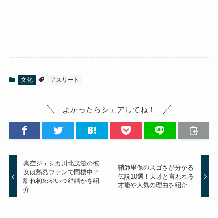
文化
アスリート
よかったらシェアしてね！
真空ジェシカ川北茂澄の彼
鞘師里保のスゴさが分かる
女は熱烈ファンで同棲中？
伝説10選！天才と言われる
馴れ初めやいつ結婚かを紹
才能や人気の理由を紹介
介