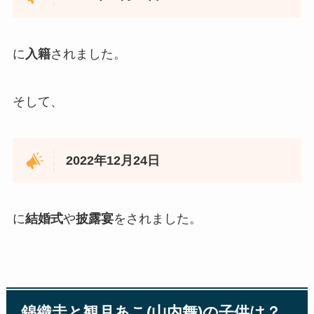
に
入籍
されました。
そして、
2022年12月24日
に
結婚式
や
披露宴
をされました。
錦織圭と観月あこ(山内舞)の子供は？