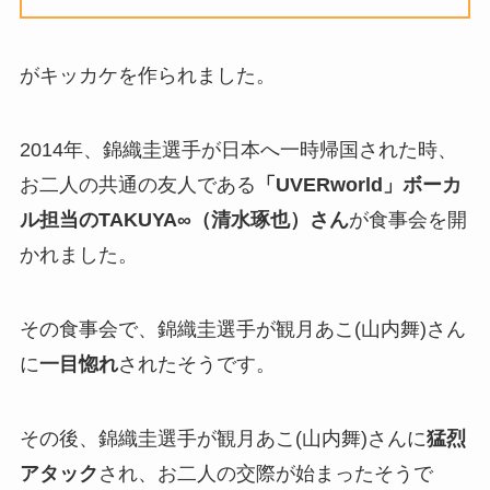
がキッカケを作られました。
2014年、錦織圭選手が日本へ一時帰国された時、
お二人の共通の友人である
「UVERworld」ボーカ
ル担当のTAKUYA∞（清水琢也）さん
が食事会を開
かれました。
その食事会で、錦織圭選手が観月あこ(山内舞)さん
に
一目惚れ
されたそうです。
その後、錦織圭選手が観月あこ(山内舞)さんに
猛烈
アタック
され、お二人の交際が始まったそうで