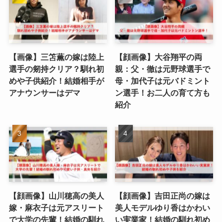
【画像】三笘薫の嫁は陸上
【顔画像】大谷翔平の両
選手の剱持クリア？馴れ初
親：父・徹は元野球選手で
めや子供紹介！結婚相手が
母・加代子は元バドミント
アナウンサーはデマ
ン選手！お二人の育て方も
紹介
【顔画像】山川穂高の美人
【顔画像】吉田正尚の嫁は
嫁・麻衣子は元アスリート
美人モデルゆり香はかわい
で大学の先輩！結婚の馴れ
い実業家！結婚の馴れ初め